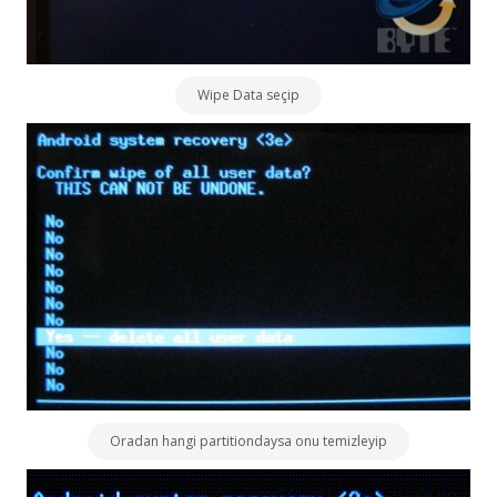
Wipe Data seçip
Oradan hangi partitiondaysa onu temizleyip