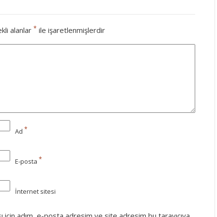
*
kli alanlar
ile işaretlenmişlerdir
*
Ad
*
E-posta
İnternet sitesi
ı için adım, e-posta adresim ve site adresim bu tarayıcıya