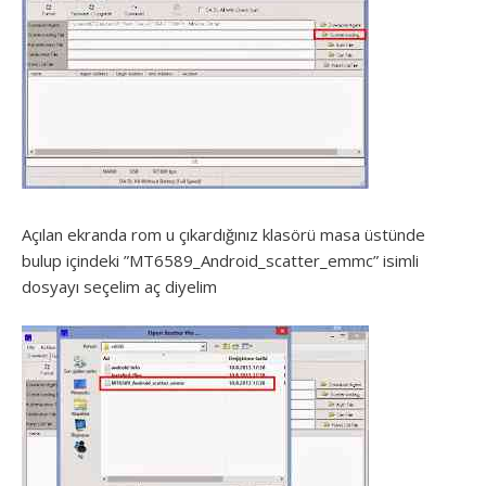
Açılan ekranda rom u çıkardığınız klasörü masa üstünde
bulup içindeki ”MT6589_Android_scatter_emmc” isimli
dosyayı seçelim aç diyelim