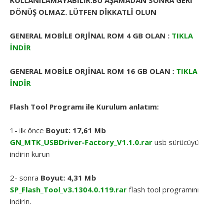
KULLANILAMAYABİLİR.BU AŞAMADAN SONRA GERİ
DÖNÜŞ OLMAZ. LÜTFEN DİKKATLİ OLUN
GENERAL MOBİLE ORJİNAL ROM 4 GB OLAN :
TIKLA
İNDİR
GENERAL MOBİLE ORJİNAL ROM 16 GB OLAN :
TIKLA
İNDİR
Flash Tool Programı ile Kurulum anlatım:
1- ilk önce
Boyut: 17,61 Mb
GN_MTK_USBDriver-Factory_V1.1.0.rar
usb sürücüyü
indirin kurun
2- sonra
Boyut: 4,31 Mb
SP_Flash_Tool_v3.1304.0.119.rar
flash tool programını
indirin.