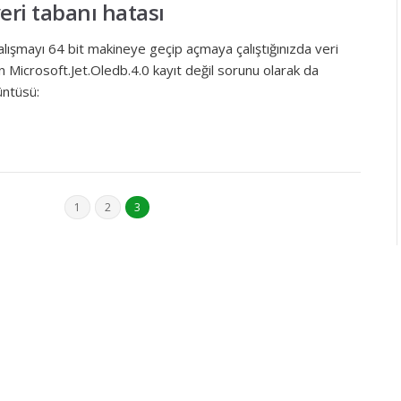
veri tabanı hatası
çalışmayı 64 bit makineye geçip açmaya çalıştığınızda veri
run Microsoft.Jet.Oledb.4.0 kayıt değil sorunu olarak da
üntüsü:
1
2
3