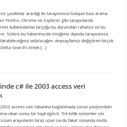
z yazılımlar aracılığı ile tarayıcımıza bulaşan bazı arama
mız Firefox, Chrome ve Explorer gibi tarayıcılarda
ernet kullanıcılarının birçoğu bu durumdan rahatsız ve bu
miyor. Sizlere bu haberimizde isteğimiz dışında tarayıcımıza
aldırabileceğinizi anlatacağım. Anasayfamızı değiştiren birçok
 Delta-Search’ı örnek […]
inde c# ile 2003 access veri
k
ile 2003 accees veri tabanina baglanmada sorun yasiyordum.
a cikan sonuc bir hayli ilgincti. “64 bitlik sistemler icin
cozum arayislarim biraz uzun surdu fakat sonunda mutlu