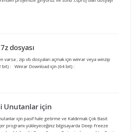
erimden projemize giriyoruz ve sonu .csproj olan dosyayi
 7z dosyası
 varsa ; zip vb dosyaları açmak için winrar veya winzip
32 bit) : Winrar Download için (64 bit) :
i Unutanlar için
utanlar için pasif hale getirme ve Kaldırmak Çok Basit
 Eğer programı yükleyeceğiniz bilgisayarda Deep Freeze