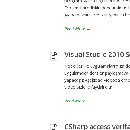
programı varsa Log:kısmında res
Frozen: harddiskin dondurulmuş h
)yapamazsınız restart yapınca h
Read More
→
Visual Studio 2010 
Net dilleri ile uygulamalarımıza d
uygulamalar,dersler paylaşmaya ça
yapacağız.Aşağıdaki videoda örne
video sizlere faydalı olur…
Read More
→
CSharp access veri