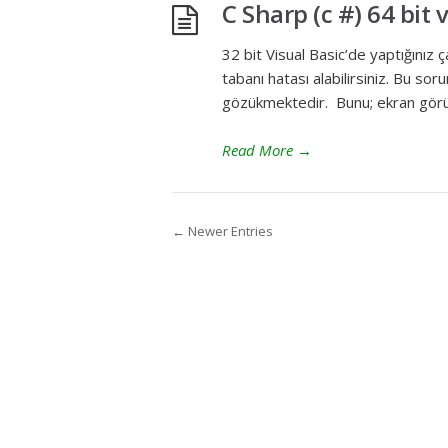
C Sharp (c #) 64 bit 
32 bit Visual Basic’de yaptığınız 
tabanı hatası alabilirsiniz. Bu so
gözükmektedir. Bunu; ekran gör
Read More
→
← Newer Entries