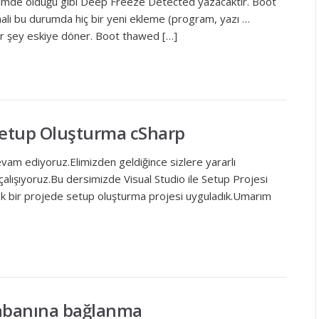
imde olduğu gibi Deep Freeze Detected yazacaktır. Boot
ali bu durumda hiç bir yeni ekleme (program, yazı …
er şey eskiye döner. Boot thawed […]
Setup Oluşturma cSharp
evam ediyoruz.Elimizden geldiğince sizlere yararlı
lışıyoruz.Bu dersimizde Visual Studio ile Setup Projesi
k bir projede setup oluşturma projesi uyguladık.Umarım
tabanına bağlanma