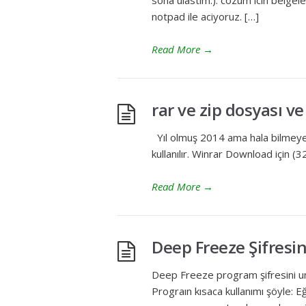
sona ulastim:). cozum icin belgel
notpad ile aciyoruz. […]
Read More
→
rar ve zip dosyası ve
Yıl olmuş 2014 ama hala bilmeyen
kullanılır. Winrar Download için (
Read More
→
Deep Freeze Şifresin
Deep Freeze program şifresini un
Prograın kısaca kullanımı şöyle: